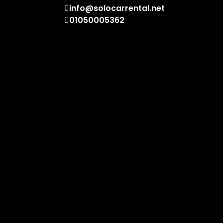
info@solocarrental.net
01050005362
ا