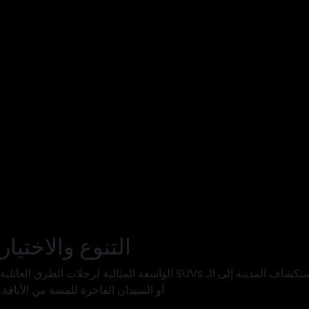
التنوع والاختيار
نحن نقدم مجموعة واسعة من المركبات لتلبية احتياجاتك وميزانيتك، ابتداءً من السيارات الصغيرة الاقتصادية في استهلاك الوقود والمثالية لاستكشاف المدينة إلى الـ SUVs الواسعة المثالية لرحلات الطرق العائلية
أو السيدان الفاخرة للمسة من الأناقة.