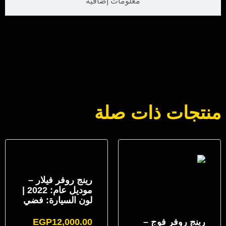
معلومات إضافية
منتجات ذات صلة
رينج روفر فيلار –
موديل عام: 2022 |
لون السيارة: فضي
رينج روفر فوج –
12,000.00
EGP