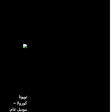
Grey
Car Color
منتجات ذات صلة
تويوتا
كورولا –
موديل عام: