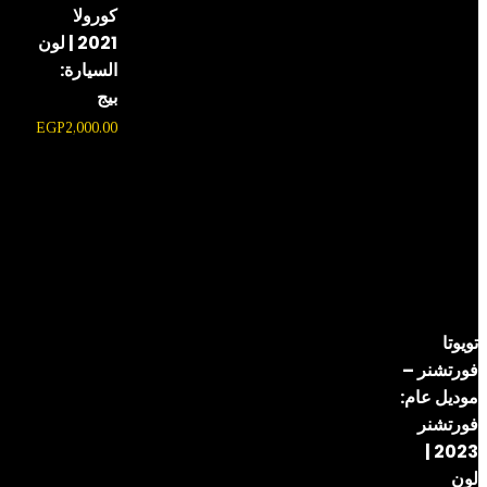
كورولا
2021 | لون
السيارة:
بيج
EGP
2,000.00
تويوتا
فورتشنر –
موديل عام:
فورتشنر
2023 |
لون