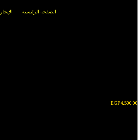
الصفحة الرئيسية
الإيجار
EGP
4,500.00
تويوتا فورتشنر – موديل عام: فورتشنر 2021 | لون السيارة: رمادي
سنة الصنع: ٢٠٢١ ٢٠٢٣
الوقود: بنزين