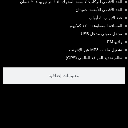
الحد الأقصى للركاب: ٧ سعة المحرك: ١.٥ لتر تيربو ٢٠٤ حصان
الحد الأقصى للأمتعة: حقيبتان
عدد الأبواب:
٤ أبواب
المسافة المقطوعة: ١٢٠ كم/يوم
مدخل صوتي مدخل USB
راديو FM
تشغيل ملفات MP3 عبر الإنترنت
نظام تحديد المواقع العالمي (GPS)
معلومات إضافية