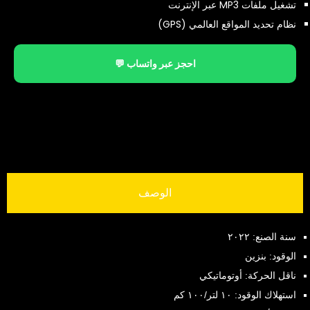
تشغيل ملفات MP3 عبر الإنترنت
نظام تحديد المواقع العالمي (GPS)
احجز عبر واتساب 💬
الوصف
سنة الصنع: ٢٠٢٢
الوقود: بنزين
ناقل الحركة: أوتوماتيكي
استهلاك الوقود: ١٠ لتر/١٠٠ كم