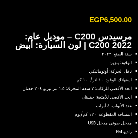
EGP
6,500.00
مرسيدس C200 – موديل عام:
C200 2022 | لون السيارة: أبيض
سنة الصنع: ٢٠٢٢
الوقود: بنزين
ناقل الحركة: أوتوماتيكي
استهلاك الوقود: ١٠ لتر/١٠٠ كم
الحد الأقصى للركاب: ٧ سعة المحرك: ١.٥ لتر تيربو ٢٠٤ حصان
الحد الأقصى للأمتعة: حقيبتان
عدد الأبواب:
٤ أبواب
المسافة المقطوعة: ١٢٠ كم/يوم
مدخل صوتي مدخل USB
راديو FM