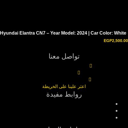
Hyundai Elantra CN7 – Year Model: 2024 | Car Color: White
EGP
2,500.00
تواصل معنا
٣ شارع محمد نجيب - التجمع
01050005362
info@solocarrental.net
اعثر علينا على الخريطة
روابط مفيدة
تواصل معنا
الوظائف
المدونة