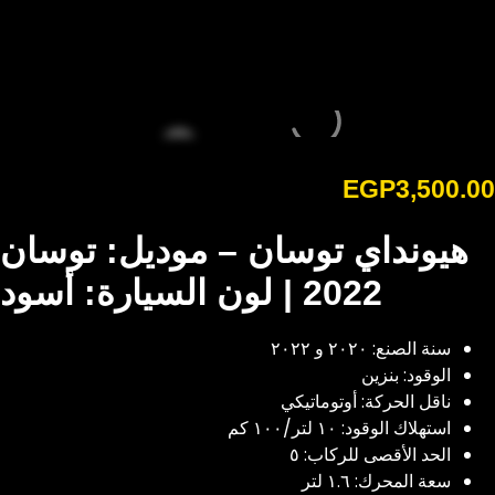
EGP
3,500.00
هيونداي توسان – موديل: توسان
2022 | لون السيارة: أسود
سنة الصنع: ٢٠٢٠ و ٢٠٢٢
الوقود: بنزين
ناقل الحركة: أوتوماتيكي
استهلاك الوقود: ١٠ لتر/١٠٠ كم
الحد الأقصى للركاب:
٥
سعة المحرك: ١.٦ لتر