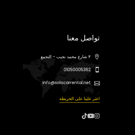
تواصل معنا
٣ شارع محمد نجيب - التجمع
01050005362
info@solocarrental.net
اعثر علينا على الخريطة