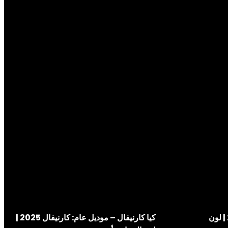
جيتور تي 2 – موديل عام: 2026 | لون
كيا كارنيفال – موديل عام: كارنيفال 2025 |