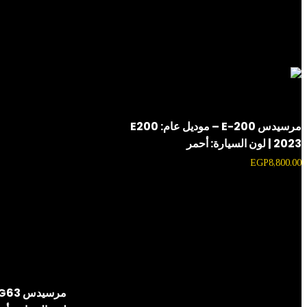
Black
Car Color
منتجات ذات صلة
مرسيدس E-200 – موديل عام: E200
2023 | لون السيارة: أحمر
EGP
8,800.00