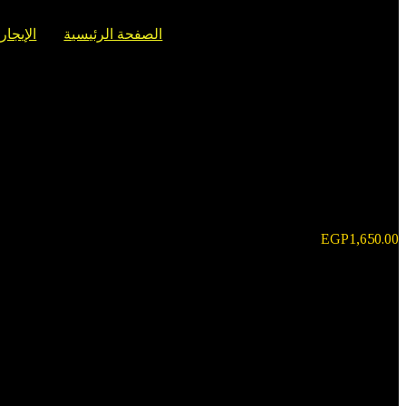
الصفحة الرئيسية
الإيجار
EGP
1,650.00
شيري أريزو 2022 – موديل عام: أريزو 2022 | لون السيارة: أسود
سنة الصنع: ٢٠٢٢
الوقود: بنزين
ناقل الحركة: أوتوماتيكي
استهلاك الوقود: ١٠ لتر/١٠٠ كم