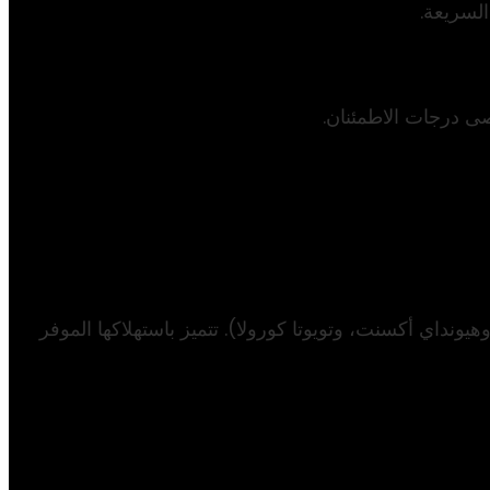
لسريعة.
ونداي أكسنت، وتويوتا كورولا). تتميز باستهلاكها الموفر