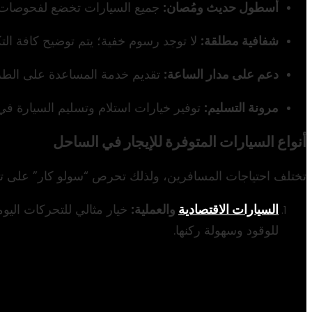
أسطول حديث ومُصان:
جميع السيارات تخضع لفحوصات د
شفافية مطلقة:
لا توجد رسوم خفية؛ يتم توضيح كافة التك
دعم على مدار الساعة:
تقديم خدمة المساعدة على الطريق (Roadside Assistance) طوال أيام الأسبوع لتوفير أقصى در
مرونة التسليم:
توفير خيارات استلام وتسليم السيارة في
أنواع السيارات المتوفرة للإيجار في الساحل
تختلف احتياجات المسافرين، ولذلك تحرص “سولو كار” على تو
السيارات الاقتصادية
والعملية:
خيار مثالي للتحركات اليوم
للوقود وسهولة ركنها.