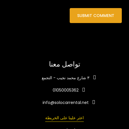
تواصل معنا
٣ شارع محمد نجيب - التجمع
01050005362
info@solocarrental.net
اعثر علينا على الخريطة