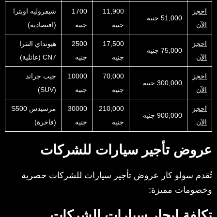
احجز
11,900
1700
شيفروليه اوبترا
51,000 جنيه
الآن
جنيه
جنيه
(اقتصادية)
احجز
17,500
2500
هيونداي النترا
75,000 جنيه
الآن
جنيه
جنيه
CN7 (عائلية)
احجز
70,000
10000
جيب جراند
300,000 جنيه
الآن
جنيه
جنيه
(SUV)
احجز
210,000
30000
مرسيدس S500
900,000 جنيه
الآن
جنيه
جنيه
(فاخرة)
عروض تأجير سيارات للشركات
تُقدم سولو كار عروض تأجير سيارات للشركات حصرية
وخصومات مميزة:
تكلفة ايجار سيارات الشركات