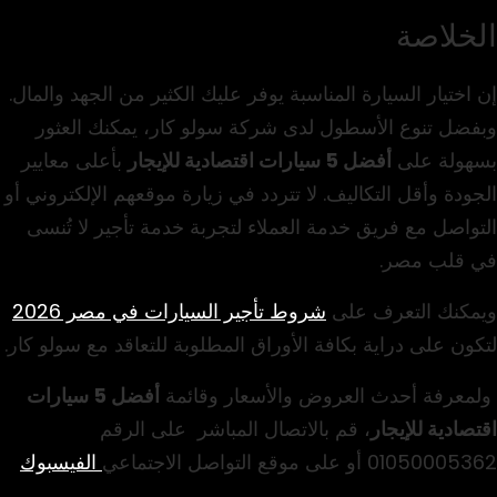
الخلاصة
إن اختيار السيارة المناسبة يوفر عليك الكثير من الجهد والمال.
وبفضل تنوع الأسطول لدى شركة سولو كار، يمكنك العثور
بسهولة على
أفضل 5 سيارات اقتصادية
للإيجار
بأعلى معايير
الجودة وأقل التكاليف. لا تتردد في زيارة موقعهم الإلكتروني أو
التواصل مع فريق خدمة العملاء لتجربة خدمة تأجير لا تُنسى
في قلب مصر.
ويمكنك التعرف على
شروط تأجير السيارات في مصر 2026
لتكون على دراية بكافة الأوراق المطلوبة للتعاقد مع سولو كار.
ولمعرفة أحدث العروض والأسعار وقائمة
أفضل 5 سيارات
اقتصادية
للإيجار
، قم بالاتصال المباشر على الرقم
01050005362 أو على موقع التواصل الاجتماعي
الفيسبوك