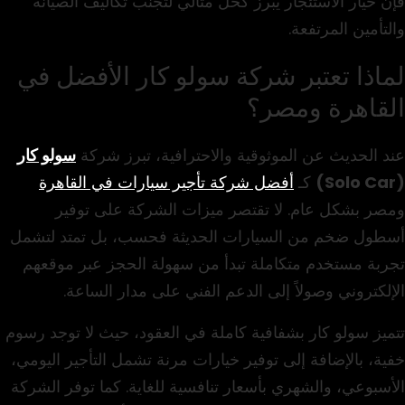
فإن خيار الاستئجار يبرز كحل مثالي لتجنب تكاليف الصيانة
والتأمين المرتفعة.
لماذا تعتبر شركة سولو كار الأفضل في
القاهرة ومصر؟
عند الحديث عن الموثوقية والاحترافية، تبرز شركة
سولو كار
(Solo Car)
كـ
أفضل شركة تأجير سيارات في القاهرة
ومصر بشكل عام. لا تقتصر ميزات الشركة على توفير
أسطول ضخم من السيارات الحديثة فحسب، بل تمتد لتشمل
تجربة مستخدم متكاملة تبدأ من سهولة الحجز عبر موقعهم
الإلكتروني وصولاً إلى الدعم الفني على مدار الساعة.
تتميز سولو كار بشفافية كاملة في العقود، حيث لا توجد رسوم
خفية، بالإضافة إلى توفير خيارات مرنة تشمل التأجير اليومي،
الأسبوعي، والشهري بأسعار تنافسية للغاية. كما توفر الشركة