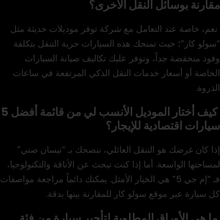
مقارنة بوسائل النقل الأخرى؟
نعم، خاصة عند التعامل مع شركة توفر موديلات حديثة مثل
“سولو كار”؛ حيث تمنحك هذه السيارات حرية التنقل بتكلفة
وقود منخفضة جداً، وتوفر عليك تكاليف صيانة السيارات
الخاصة أو أسعار خدمات النقل الذكي المرتفعة في ساعات
الذروة.
كيف أختار الموديل الأنسب لي من قائمة أفضل 5
سيارات اقتصادية للإيجار؟
إذا كان غرضك هو التنقل العائلي، ننصحك بـ “نيسان صني”
لمساحتها الواسعة. أما إذا كنت تبحث عن الأناقة والتكنولوجيا،
فـ “إم جي 5” هي الخيار الأمثل. يمكنك دائماً مراجعة مواصفات
كل سيارة عبر موقع سولو كار للمقارنة بينها بدقة.
ما هي الأوراق المطلوبة لتأجير سيارة من فئة