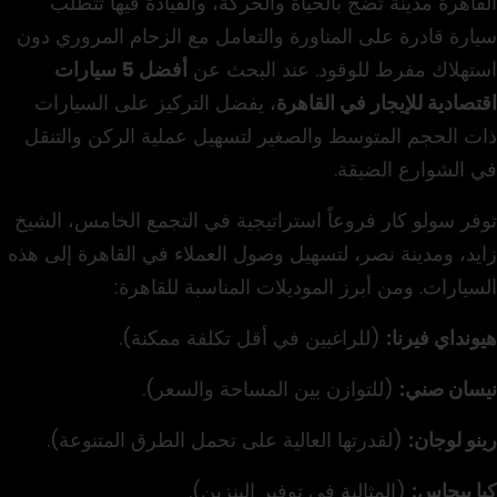
القاهرة مدينة تضج بالحياة والحركة، والقيادة فيها تتطلب
سيارة قادرة على المناورة والتعامل مع الزحام المروري دون
استهلاك مفرط للوقود. عند البحث عن
أفضل 5 سيارات
اقتصادية للإيجار في القاهرة
، يفضل التركيز على السيارات
ذات الحجم المتوسط والصغير لتسهيل عملية الركن والتنقل
في الشوارع الضيقة.
توفر سولو كار فروعاً استراتيجية في التجمع الخامس، الشيخ
زايد، ومدينة نصر، لتسهيل وصول العملاء في القاهرة إلى هذه
السيارات. ومن أبرز الموديلات المناسبة للقاهرة:
هيونداي فيرنا:
(للراغبين في أقل تكلفة ممكنة).
نيسان صني:
(للتوازن بين المساحة والسعر).
رينو لوجان:
(لقدرتها العالية على تحمل الطرق المتنوعة).
كيا بيجاس:
(المثالية في توفير البنزين).