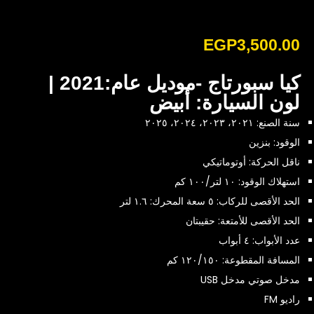
EGP
3,500.00
كيا سبورتاج -موديل عام:2021 |
لون السيارة: أبيض
سنة الصنع: ٢٠٢١، ٢٠٢٣، ٢٠٢٤، ٢٠٢٥
الوقود: بنزين
ناقل الحركة: أوتوماتيكي
استهلاك الوقود: ١٠ لتر/١٠٠ كم
الحد الأقصى للركاب: ٥ سعة المحرك: ١.٦ لتر
الحد الأقصى للأمتعة: حقيبتان
عدد الأبواب: ٤ أبواب
المسافة المقطوعة: ١٢٠/١٥٠ كم
مدخل صوتي مدخل USB
راديو FM