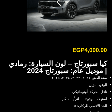
EGP
4,000.00
كيا سبورتاج – لون السيارة: رمادي
| موديل عام: سبورتاج 2024
سنة الصنع: ٢٠٢١، ٢٠٢٣، ٢٠٢٤، ٢٠٢٥
الوقود: بنزين
ناقل الحركة: أوتوماتيكي
استهلاك الوقود: ١٠ لتر/١٠٠ كم
الحد الأقصى للركاب: ٥