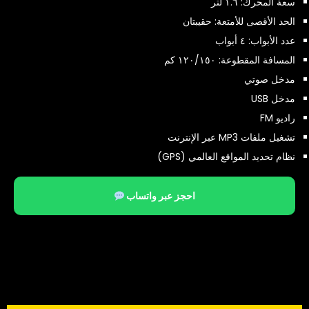
سعة المحرك: ١.٦ لتر
الحد الأقصى للأمتعة: حقيبتان
عدد الأبواب: ٤ أبواب
المسافة المقطوعة: ١٢٠/١٥٠ كم
مدخل صوتي
مدخل
USB
راديو FM
تشغيل ملفات MP3 عبر الإنترنت
نظام تحديد المواقع العالمي (GPS)
احجز عبر واتساب