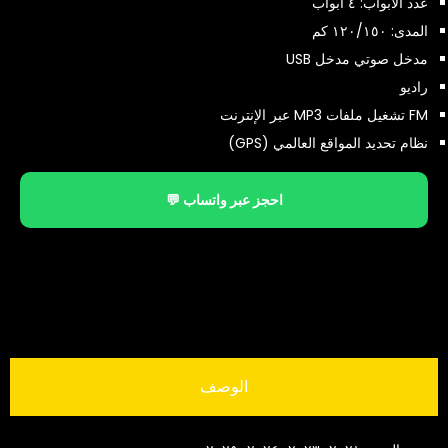
عدد الأبواب: ٤ أبواب
المدى: ١٢٠/١٥٠ كم
مدخل صوتي مدخل USB
راديو
FM تشغيل ملفات MP3 عبر الإنترنت
نظام تحديد المواقع العالمي (GPS)
احجز عبر واتساب 💬
الوصف