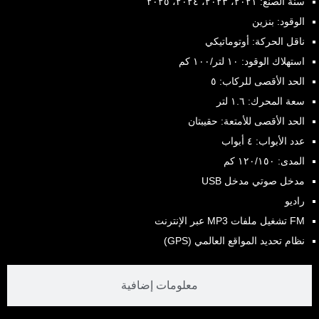
سنة الصنع: ٢٠٢١، ٢٠٢٣، ٢٠٢٤، ٢٠٢٥
الوقود: بنزين
ناقل الحركة: أوتوماتيكي
استهلاك الوقود: ١٠ لتر/١٠٠ كم
الحد الأقصى للركاب: ٥
سعة المحرك: ١.٦ لتر
الحد الأقصى للأمتعة: حقيبتان
عدد الأبواب: ٤ أبواب
المدى: ١٢٠/١٥٠ كم
مدخل صوتي مدخل USB
راديو
FM تشغيل ملفات MP3 عبر الإنترنت
نظام تحديد المواقع العالمي (GPS)
معلومات إضافية