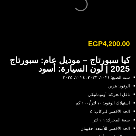
EGP
4,200.00
كيا سبورتاج – موديل عام: سبورتاج
2025 | لون السيارة: أسود
سنة الصنع: ٢٠٢١، ٢٠٢٣، ٢٠٢٤، ٢٠٢٥
الوقود: بنزين
ناقل الحركة: أوتوماتيكي
استهلاك الوقود: ١٠ لتر/١٠٠ كم
الحد الأقصى للركاب: ٥
سعة المحرك: ١.٦ لتر
الحد الأقصى للأمتعة: حقيبتان