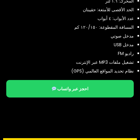
المحرك: ١.٦ لتر
الحد الأقصى للأمتعة: حقيبتان
عدد الأبواب: ٤ أبواب
المسافة المقطوعة: ١٢٠/١٥٠ كم
مدخل صوتي
مدخل USB
راديو FM
تشغيل ملفات MP3 عبر الإنترنت
نظام تحديد المواقع العالمي (GPS)
احجز عبر واتساب