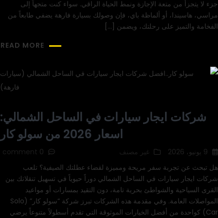
جزء لا يتجزأ من متعة الإجازة ونمط الحياة الراقي. سواء كنت متجهاً إلى
مراسي، هاسيندا، أو ألماظة باي، فإن وصولك بسيارة فارهة يضفي طابعاً من
الفخامة والتميز على رحلتك، ويضمن […]
READ MORE
شركات ايجار سيارات في الساحل الشمالي:
اسعار 2026 من سولو كار
9 يونيو، 2026
غير مصنف
0 comment
هل تبحث عن تجربة سفر مريحة ومميزة لقضاء عطلتك الصيفية؟ تلعب
شركات ايجار سيارات في الساحل الشمالي دوراً حيوياً في تسهيل تنقلاتك بين
القرى السياحية والشواطئ بحرية تامة، دون التقيد بمسارات أو مواعيد
المواصلات العامة. وفي مقدمة هذه الشركات تبرز شركة “سولو كار” (Solo
Car) كواحدة من أفضل الخيارات الموثوقة التي تقدم أسطولاً متنوعاً يرضي