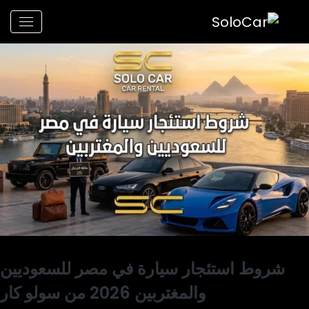
شروط استئجار سيارة في مصر للسعوديين
والمغتربين 2026 من سولو كار